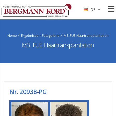
DE
Home
Ergebnisse – Fotogalerie
M3. FUE Haartransplantation
M3. FUE Haartransplantation
Νr. 20938-PG