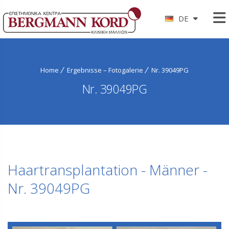
DE
Home
Ergebnisse – Fotogalerie
Nr. 39049PG
Nr. 39049PG
Haartransplantation - Männer -
Nr. 39049PG