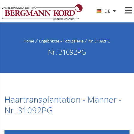
DE
Home
Ergebnisse – Fotogalerie
Nr. 31092PG
Nr. 31092PG
Haartransplantation - Männer -
Nr. 31092PG