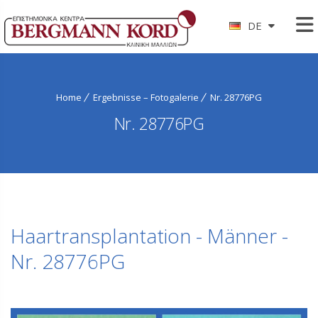
DE
Home
Ergebnisse – Fotogalerie
Nr. 28776PG
Nr. 28776PG
Haartransplantation - Männer -
Nr. 28776PG