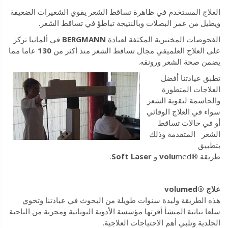
العلاج المستخدم في ظاهرة تساقط الشعر يقوي الشعيرات الضعيفة
ويطيل من عمر البصلات وبالنتيجة تباطؤ في تساقط الشعر.
الفحوصات المختبرية المكثفة لعيادة
BERGMANN
في ألمانيا تركز
على العلاج العلميفي مجال تساقط الشعر منذ أكثر من
130
عاما مما
يضمن صحة الشعر ورونقه.
تطبق عيادتنا أفضل
العلاجات المتطورة
والحاسمة لتقوية الشعر
سواء في العلاج الوقائي
أو في حالات تساقط
الشعر المتقدمة وذلك
بتطبيق
طريقة ®
med و
volu
Soft Laser
.
علاج ®
med
volu
هذه الطريقة وليدة سنوات طويلة من البحوث في عيادتنا وتحوي
سلعا نباتية المنشأ أقرتها مؤسسة الأدوية اليونانية ومجربة من الناحية
الجلدية وتلبي أهم الاحتياجات العلاجية.