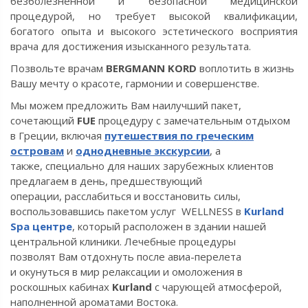
безболезненной и безопасной медицинской
процедурой, но требует высокой квалификации,
богатого опыта и высокого эстетического восприятия
врача для достижения изысканного результата.
Позвольте врачам
BERGMANN KORD
воплотить в жизнь
Вашу мечту о красоте, гармонии и совершенстве.
Мы можем предложить Вам наилучший пакет,
сочетающий
FUE
процедуру с замечательным отдыхом
в Греции, включая
путешествия по греческим
островам
и
однодневные экскурсии
, а
также, специально для наших зарубежных клиентов
предлагаем в день, предшествующий
операции, расслабиться и восстановить силы,
воспользовавшись пакетом услуг WELLNESS в
Kurland
Spa центре
, который расположен в здании нашей
центральной клиники. Лечебные процедуры
позволят
Вам отдохнуть после авиа-перелета
и
окунуться в мир релаксации и омоложения в
роскошных кабинах
Kurland
с чарующей атмосферой,
наполненной ароматами Востока.