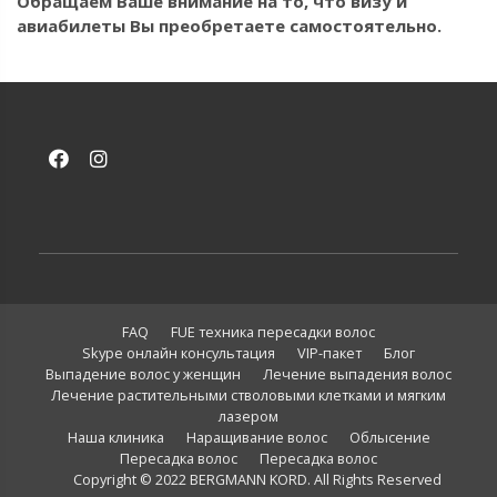
Обращаем Ваше внимание на то, что визу и
авиабилеты Вы преобретаете самостоятельно.
FAQ
FUE техника пересадки волос
Skype онлайн консультация
VIP-пакет
Блог
Выпадение волос у женщин
Лечение выпадения волос
Лечение растительными стволовыми клетками и мягким
лазером
Нaша клиника
Наращивание волос
Облысение
Пересадка волос
Пересадка волос
Copyright © 2022 BERGMANN KORD. All Rights Reserved