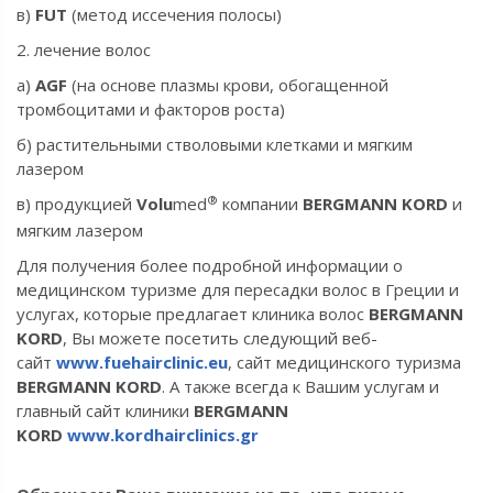
в)
FUT
(метод иссечения полосы)
2. лечение волос
а)
AGF
(на основе плазмы крови, обогащенной
тромбоцитами и факторов роста)
б) растительными стволовыми клетками и мягким
лазером
®
в) продукцией
Volu
med
компании
BERGMANN KORD
и
мягким лазером
Для получения более подробной информации о
медицинском туризме для пересадки волос в Греции и
услугах, которые предлагает клиника волос
BERGMANN
KORD
, Вы можете посетить следующий веб-
сайт
www.fuehairclinic.eu
, сайт медицинского туризма
BERGMANN KORD
. А также всегда к Вашим услугам и
главный сайт клиники
BERGMANN
KORD
www.kordhairclinics.gr