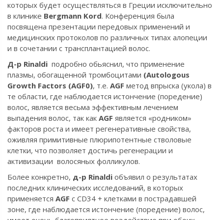
которых будет осуществляться в Греции исключительно
в клинике
Bergmann Kord
. Конференция была
посвящена презентации передовых применений и
медицинских протоколов по различных типах алопеции
и в сочетании с трансплантацией волос.
Д-р Rinaldi
подробно обьяснил, что применение
плазмы, обогащенной тромбоцитами
(Autologous
Growth Factors (AGF0)
, т.е.
AGF
метод впрыска (укола) в
те области, где наблюдается истончение (поредение)
волос, является весьма эффективным лечением
выпадения волос, так как
AGF
является «родником»
факторов роста и имеет регенеративные свойства,
оживляя примитивные плюрипотентные стволовые
клетки, что позволяет достичь регенерации и
активизации волосяных фолликулов.
Более конкретно,
д-р Rinaldi
объявил о результатах
последних клинических исследований, в которых
применяется
AGF
с CD34 + клетками в пострадавшей
зоне, где наблюдается истончение (поредение) волос,
имеет очень благоприятное воздействие при обоих