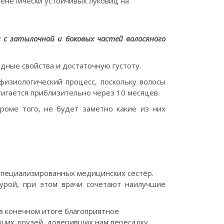
енетически устойчивых луковиц на
 с затылочной и боковых частей волосяного
дные свойства и достаточную густоту.
изиологический процесс, поскольку волосы
игается приблизительно через 10 месяцев.
роме того, не будет заметно какие из них
 специализированных медицинских сестёр.
урой, при этом врачи сочетают наилучшие
в конечном итоге благоприятное
аших друзей, доверивших нам пересадку