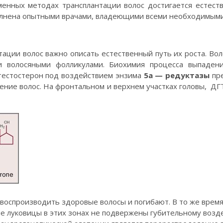
менных методах трансплантации волос достигается естеств
олнена опытными врачами, владеющими всеми необходимыми
ации волос важно описать естественный путь их роста. Воло
 волосяными фолликулами. Биохимия процесса выпадени
тестостерон под воздействием энзима
5а — редуктазы
пре
адение волос. На фронтальном и верхнем участках головы, Д
воспроизводить здоровые волосы и погибают. В то же время
яные луковицы в этих зонах не подвержены губительному воз