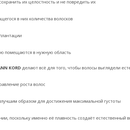
сохранить их целостность и не повредить их
щегося в них количества волосков
мплантации
ью помещаются в нужную область
ANN KORD
делают всё для того, чтобы волосы выглядели ест
равление роста волос
илучшим образом для достижения максимальной густоты
нии, поскольку именно её плавность создаёт естественный 