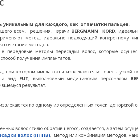
С
ь уникальным для каждого, как отпечатки пальцев.
дящего всем, решения, врачи
BERGMANN
KORD
, идеаль
применяют метод, идеально подходящий конкретному ли
я сочетание методов.
е передовые методы пересадки волос, которые осущест
способ получения имплантатов.
, при котором имплантаты извлекаются из очень узкой по
вный вид
FUT
, выполняемый медицинским персоналом
BE
ившемуся результат.
извлекаются по одному из определенных точек донорской о
енных волос стилю обратившегося, создаётся, а затем осущ
есадки волос (ПППВ)
, метод или комбинация методов, наи