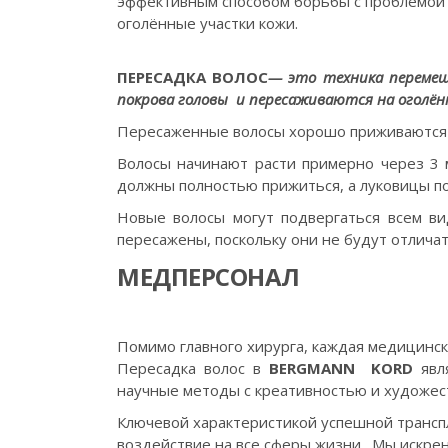
эффективным способом борьбы с проблемой 
оголённые участки кожи.
ПЕРЕСАДКА ВОЛОС
— это техника перемещ
покрова головы и пересаживаются на оголён
Пересаженные волосы хорошо приживаются и 
Волосы начинают расти примерно через 3 
должны полностью прижиться, а луковицы п
Новые волосы могут подвергаться всем ви
пересажены, поскольку они не будут отличат
МЕДПЕРСОНАЛ
Помимо главного хирурга, каждая медицинск
Пересадка волос в
BERGMANN KORD
явля
научные методы с креативностью и художес
Ключевой характеристикой успешной транспл
воздействие на все сферы жизни. Мы искре