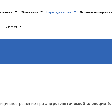
клиника
Облысение
Пересадка волос
Лечение выпадения 
VIP-пакет
дицинское решение при
андрогенетической
алопеции (