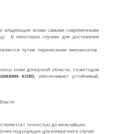
но владеющие всеми самыми современными
цу. В некоторых случаях для достижения
вляются путем перенесения имплантатов.
лосы кожи донорской области, т.е.методом
RGMANN
KORD
, обеспечивает устойчивый,
бласти.
ествляется с точностью до мельчайших
более подходящих для конкретного случая.