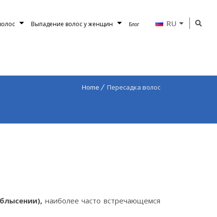
RU
волос
Выпадение волос у женщин
Блог
Home
Пересадка волос
облысении),
наиболее часто встречающемся