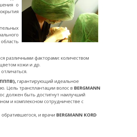
шения о
покрытия
ительных
ального
 область
ся различными факторами: количеством
цветом кожи и др.
 отличаться.
(ПППВ),
гарантирующий идеальное
лю. Цель трансплантации волос в
BERGMANN
лос должен быть достигнут наилучший
нном и комплексном сотрудничестве с
 обратившегося, и врачи
BERGMANN KORD