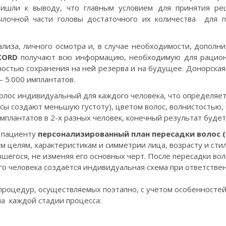
ишли к выводу, что главным условием для принятия ре
ылочной части головы достаточного их количества для 
ализа, личного осмотра и, в случае необходимости, дополн
KORD
получают всю информацию, необходимую для рацион
ностью сохранения на ней резерва и на будущее. Донорская
— 5.000 имплантатов.
олос индивидуальный для каждого человека, что определяет
сы создают меньшую густоту), цветом волос, волнистостью, 
мплантатов в 2-х разных человек, конечный результат будет
 пациенту
персонализированный план
пересадки волос 
м целям, характеристикам и симметрии лица, возрасту и сти
шегося, не изменяя его основных черт. После пересадки во
ого человека создаётся индивидуальная схема при ответстве
процедур, осуществляемых поэтапно, с учётом особенностей
а каждой стадии процесса: