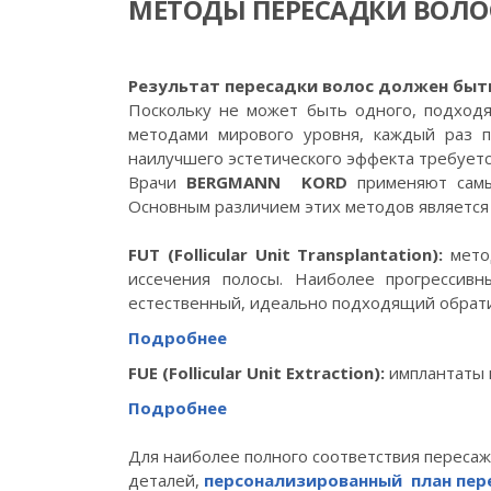
МЕТОДЫ ПЕРЕСАДКИ ВОЛО
Результат пересадки волос должен быт
Поскольку не может быть одного, подхо
методами мирового уровня, каждый раз 
наилучшего эстетического эффекта требуетс
Врачи
BERGMANN KORD
применяют самы
Основным различием этих методов является 
FUT (Follicular Unit Transplantation):
метод
иссечения полосы. Наиболее прогресси
естественный, идеально подходящий обрат
Подробнее
FUE (Follicular Unit Extraction):
имплантаты 
Подробнее
Для наиболее полного соответствия пересаж
деталей,
персонализированный
план пер