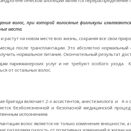
андрогенетической алопеции является перераспределение г
ения волос, при которой волосяные фолликулы извлекаются
ные места.
растут на новом месте всю жизнь, сохраняя все свои приро
месяца после трансплантации. Это абсолютно нормальный ф
олучить нормальное питание. Окончательный результат дост
дам парикмахерских услуг и не требуют особого ухода. К
ься от остальных волос.
ая бригада включает 2-х ассистентов, анестезиолога и 4-х
ется безболезненной и безопасной медицинской процед
твенным исполнением.
антации волос является не только изменение внешности, а 
нне разделяем радость от позитивных изменений в жизни н