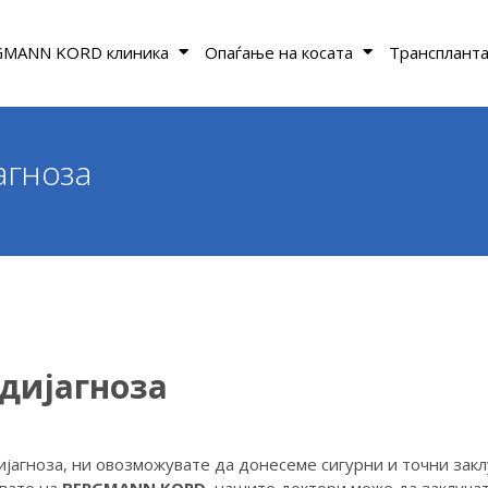
MANN KORD клиника
Опаѓање на косата
Транспланта
агноза
дијагноза
ијагноза, ни овозможувате да донесеме сигурни и точни зак