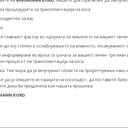
увате на
BERGMANN KORD
, нашите доктори може да заклучат
 за процедурата за трансплантација на коса
соодветен за вас
ци
е главниот фактор во одлуката за чињенето на вашиот личе
 до кој степен е ослабнувањето на влакното, посакуваниот 
 информирани во врска со цената за вашиот личен третман и
н процесот на трансплантација на коса.
а. Тие мора да ја вклучуваат областа на проретчување како 
а ја опишете историјата на косопадот, да поставите било 
те дека би придонела кон нашата проценка.
MANN KORD
.