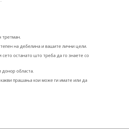
:
н третман.
степен на дебелина и вашите лични цели.
 сето останато што треба да го знаете со
и донор областа.
какви прашања кои може ги имате или да