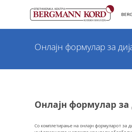
BERG
Онлајн формулар за диј
Онлајн формулар за 
Со комплетирање на онлајн формуларот за д