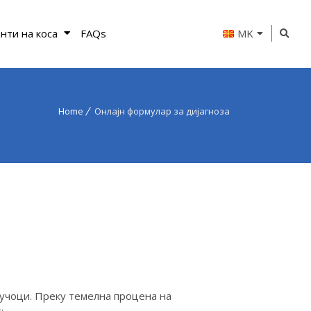
нти на коса
FAQs
MK
Home
Онлајн формулар за дијагноза
лучоци. Преку темелна процена на