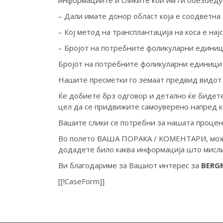
информациите и сликите кои им ги обезбед
– Дали имате донор област која е соодветна
– Кој метод на трансплантација на коса е нај
– Бројот на потребните фоликуларни едини
Бројот на потребните фоликуларни единици 
Нашите пресметки го земаат предвид видот и
Ќе добиете брз одговор и детално ќе бидете
цел да се придвижите самоуверено напред ко
Вашите слики се потребни за нашата проценк
Во полето ВАША ПОРАКА / КОМЕНТАРИ, може д
додадете било каква информација што мисли
Ви благодариме за Вашиот интерес за
BERG
[[!CaseForm]]